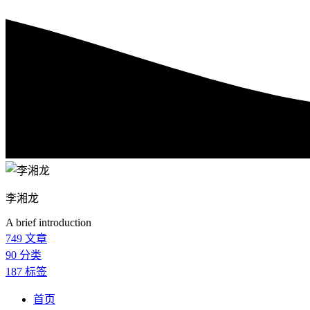
李湘龙
A brief introduction
749
文章
90
分类
187
标签
首页